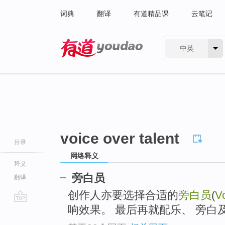
词典
翻译
有道精品课
云笔记
中英
有道 - 网易旗下搜索
voice over talent
目录
网络释义
释义
旁白员
翻译
创作人亦要选择合适的
旁白员
(
V
响效果。 最后再就配乐、 旁白及音
go
top