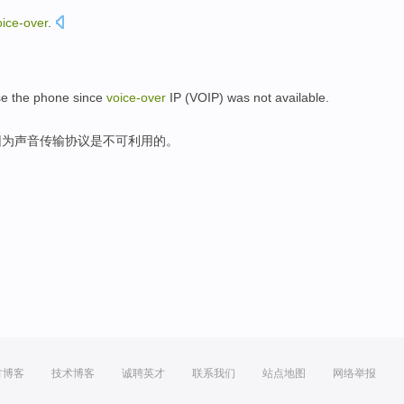
oice-
over
.
se
the phone
since
voice-
over
IP (VOIP)
was
not available
.
因为
声音
传输协议
是
不可
利用的。
方博客
技术博客
诚聘英才
联系我们
站点地图
网络举报