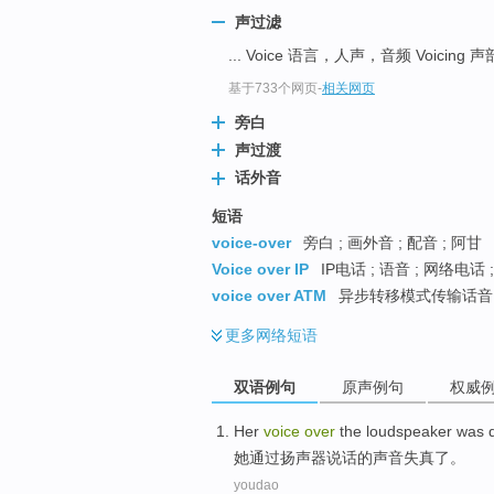
声过滤
... Voice 语言，人声，音频 Voi
基于733个网页
-
相关网页
旁白
声过渡
话外音
短语
voice-over
旁白 ; 画外音 ; 配音 ; 阿甘
Voice over IP
IP电话 ; 语音 ; 网络电话 
voice over ATM
异步转移模式传输话音 
更多
网络短语
双语例句
原声例句
权威
Her
voice
over
the loudspeaker
was
她
通过
扬声器说话的
声音
失真了。
youdao