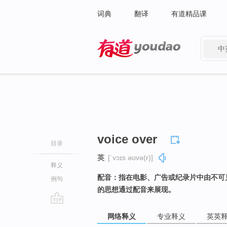
词典
翻译
有道精品课
中
有道 - 网易旗下搜索
voice over
目录
英
[ˈvɔɪs əʊvə(r)]
释义
配音：指在电影、广告或纪录片中由不可
例句
的思想通过配音来展现。
go
网络释义
专业释义
英英
top