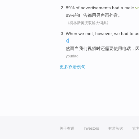
89%
of
advertisements
had
a
male
v
89%
的
广告
都
用
男声
画外音。
《柯林斯英汉双解大词典》
When
we
met,
however
,
we had
to
u
然而
当
我们
视频时
还
需要
使用
电话
，
youdao
更多双语例句
关于有道
Investors
有道智选
官