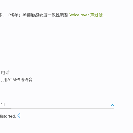
cing 声部，（钢琴）琴键触感硬度一致性调整
Voice over
声过滤
...
; 电话
; 用ATM传送语音
例句
distorted
.