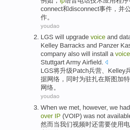
例如
，
ip
语音电话技术
应用程序
connect
和
disconnect
事件
，
并
作
。
youdao
LGS
will
upgrade
voice
and
dat
Kelley
Barracks and Panzer
Ka
company
also
will
install a
voice
Stuttgart
Army
Airfield
.
LGS
将
升级
Patch
兵营
、
Kelley
据
网络
，
同时
为驻扎
在
斯图加特
网络
。
youdao
When
we
met,
however
,
we had
over
IP
(VOIP)
was
not availabl
然而
当
我们
视频时
还
需要
使用
电