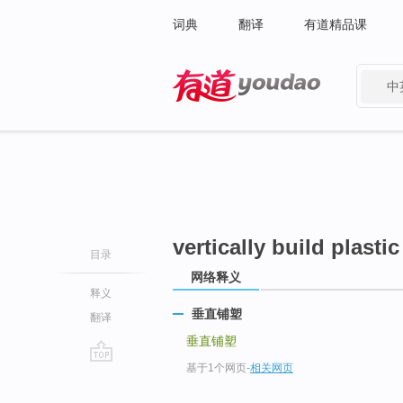
词典
翻译
有道精品课
中
有道 - 网易旗下搜索
vertically build plastic
目录
网络释义
释义
垂直铺塑
翻译
垂直铺塑
基于1个网页
-
相关网页
go
top