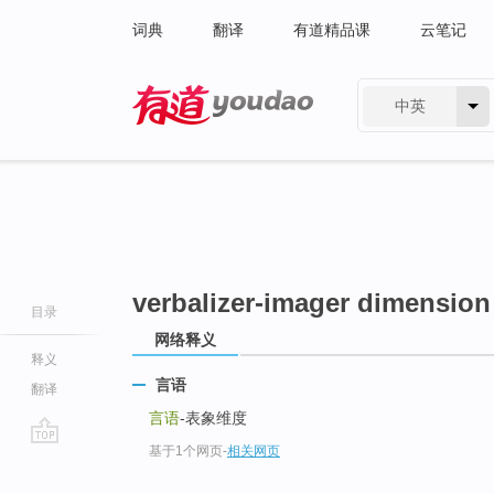
词典
翻译
有道精品课
云笔记
中英
有道 - 网易旗下搜索
verbalizer-imager dimension
目录
网络释义
释义
言语
翻译
言语
-表象维度
基于1个网页
-
相关网页
go
top