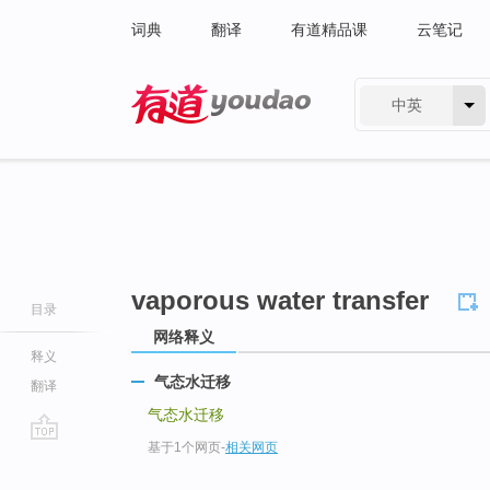
词典
翻译
有道精品课
云笔记
中英
有道 - 网易旗下搜索
vaporous water transfer
目录
网络释义
释义
气态水迁移
翻译
气态水迁移
基于1个网页
-
相关网页
go
top