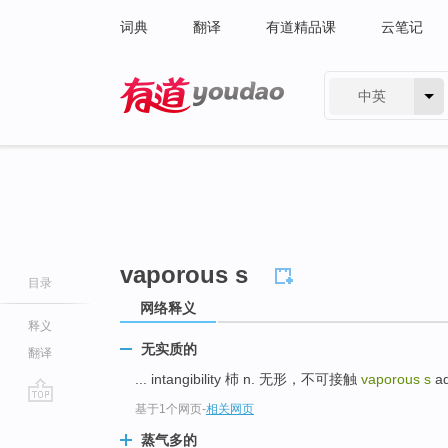
词典
翻译
有道精品课
云笔记
中英
有道 - 网易旗下搜索
vaporous s
目录
网络释义
释义
无实质的
翻译
... intangibility 杮 n. 无形，不可接触
vaporous s
ad
基于1个网页
-
相关网页
go
top
蒸气多的