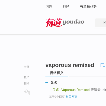
词典
翻译
有道精品课
中
有道 - 网易旗下搜索
vaporous remixed
目录
网络释义
释义
又名
翻译
...
又名
:
Vaporous Remixed
表演者: elsi
基于2个网页
-
相关网页
go
top