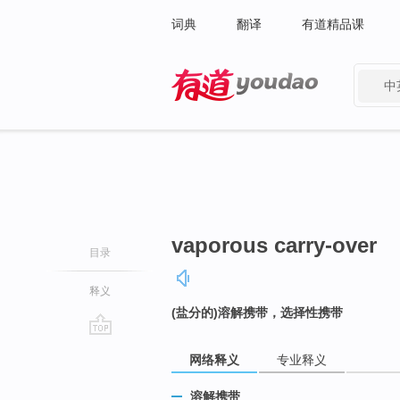
词典
翻译
有道精品课
中
有道 - 网易旗下搜索
vaporous carry-over
目录
释义
(盐分的)溶解携带，选择性携带
go
网络释义
专业释义
top
溶解携带