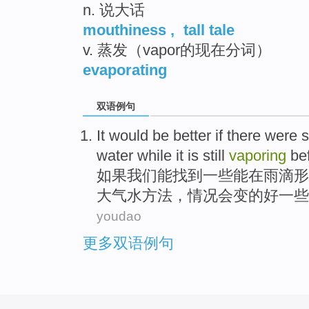
n. 说大话
mouthiness
,
tall tale
v. 蒸发（vapor的现在分词）
evaporating
双语例句
It
would be
better
if
there
were
water
while it is still
vaporing
be
如果
我们
能
找到
一些
能在
雨滴
形
大气
水
方法
，情况会变的
好
一些
youdao
更多双语例句