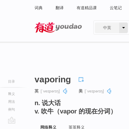
词典
翻译
有道精品课
云笔记
中英
有道 - 网易旗下搜索
vaporing
目录
英
[ˈveɪpərɪŋ]
美
[ˈveɪpərɪŋ]
释义
n. 说大话
用法
例句
v. 吹牛（vapor 的现在分词）
go
网络释义
英英释义