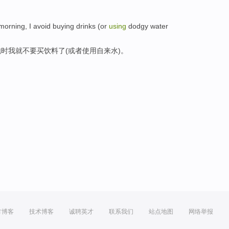
morning
,
I
avoid buying
drinks
(
or
using
dodgy
water
跑时
我
就不
要买
饮料
了(
或者
使用
自来水)。
方博客
技术博客
诚聘英才
联系我们
站点地图
网络举报