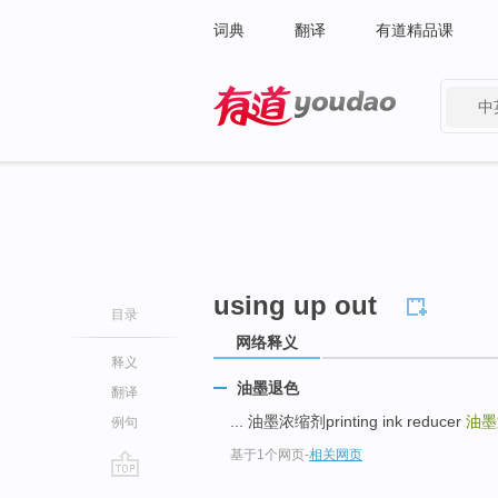
词典
翻译
有道精品课
中
有道 - 网易旗下搜索
using up out
目录
网络释义
释义
油墨退色
翻译
... 油墨浓缩剂printing ink reducer
油墨退
例句
基于1个网页
-
相关网页
go