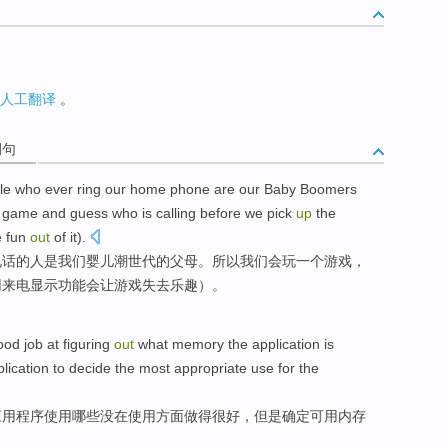
人工翻译
。
例句
ople who ever ring our home phone are our Baby Boomers
a game and guess who is calling before we pick
up
the
e fun
out
of it).
电话的人是我们婴儿潮世代的父母。所以我们会玩一个游戏，
用来电显示功能会让游戏失去乐趣）。
ood job
at
figuring
out
what
memory
the
application
is
lication
to
decide
the most
appropriate
use
for
the
应用
程序
使用
哪些
没
在
使用方面做得很好，
但是
确定
可用
内存