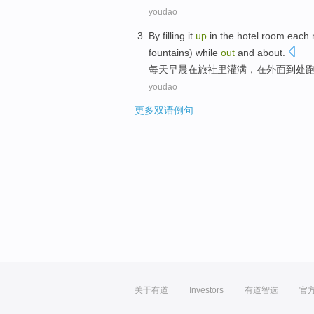
youdao
By filling
it
up
in the
hotel room
each 
fountains)
while
out
and about.
每天
早晨
在
旅社
里
灌
满，在外面到处
youdao
更多双语例句
关于有道
Investors
有道智选
官