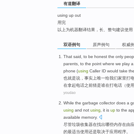
有道翻译
top
using up out
用完
以上为机器翻译结果，长、整句建议使用
双语例句
原声例句
权威
T
hat said, to be honest the only pe
parents, to the point where we play 
phone (
using
Caller ID would take th
也
就是说，事实上唯一给我们家里打
在拿起电话之前猜是谁在打电话（使
youdao
While the
garbage
collector does a g
using
and
not
using
,
it
is
up
to
the
app
available
memory.
尽管
垃圾
收集器
在
找出
哪些
内存在由
的
最
适当
使用
还是
取决于
应用程序。