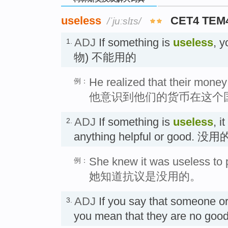
useless
CET4 TEM
/ˈjuːslɪs/
ADJ
If something is
useless
, 
1.
物) 不能用的
He realized that their money
例：
他意识到他们的货币在这个
ADJ
If something is
useless
, i
2.
anything helpful or good.
She knew it was useless to p
例：
她知道抗议是没用的。
ADJ
If you say that someone o
3.
you mean that they are no g