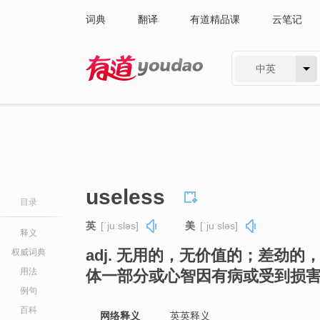
词典
翻译
有道精品课
云笔记
中英
有道 - 网易旗下搜索
useless
目录
英
[ˈjuːsləs]
美
[ˈjuːsləs]
释义
adj. 无用的，无价值的；差劲
权威词典
用法
体一部分或心智因有病或受到损
例句
百科
网络释义
英英释义