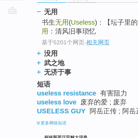
无用
go
书生
无用
(
Useless
)：【坛子里
top
用
：清风旧事琐忆
基于5201个网页
-
相关网页
没用
武之地
无济于事
短语
useless resistance
有害阻力
useless love
废弃的爱 ; 废弃
USELESS GUY
阿岳正传 ; 阿岳
更多
网络短语
柯林斯英汉双解大词典