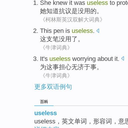
She
knew
it
was
useless
to
prot
她
知道
抗议
是
没用的
。
《柯林斯英汉双解大词典》
This
pen
is
useless
.
这
支笔
没用
了。
《牛津词典》
It
's
useless
worrying about
it.
为
这
事
担心
无济于事
。
《牛津词典》
更多双语例句
百科
useless
useless，英文单词，形容词，