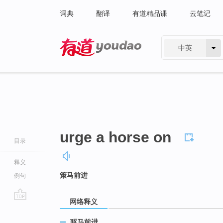
词典
翻译
有道精品课
云笔记
中英
有道 - 网易旗下搜索
urge a horse on
目录
释义
策马前进
例句
网络释义
go
top
驱马前进