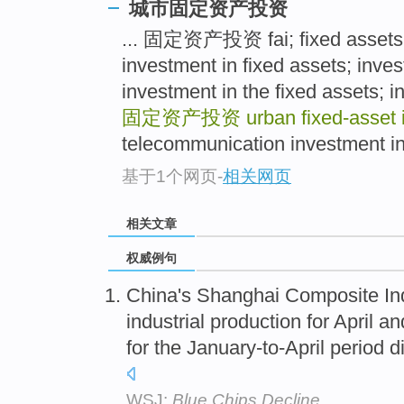
城市固定资产投资
... 固定资产投资 fai; fixed assets i
investment in fixed assets; inves
investment in the fixed assets; 
固定资产投资
urban fixed-asset
telecommunication investment in 
基于1个网页
-
相关网页
相关文章
权威例句
China's Shanghai Composite Ind
industrial production for April a
for the January-to-April period 
WSJ:
Blue Chips Decline