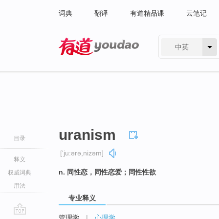
词典
翻译
有道精品课
云笔记
中英
有道 - 网易旗下搜索
uranism
目录
['ju:ərə,nizəm]
释义
n. 同性恋，同性恋爱；同性性欲
权威词典
用法
专业释义
管理学
|
心理学