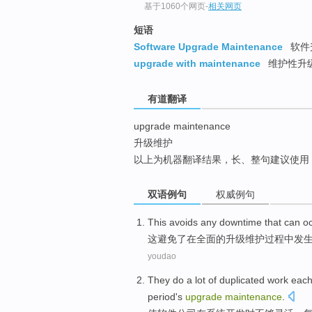
基于1060个网页
-
相关网页
top
短语
Software Upgrade Maintenance
软件
upgrade with maintenance
维护性升
有道翻译
upgrade maintenance
升级维护
以上为机器翻译结果，长、整句建议使用
双语例句
权威例句
This
avoids
any
downtime
that can
o
这
避免了
在
全面
的
升级
维护
过程
中
发
youdao
They
do
a lot
of
duplicated
work
each
period
's
upgrade
maintenance
.