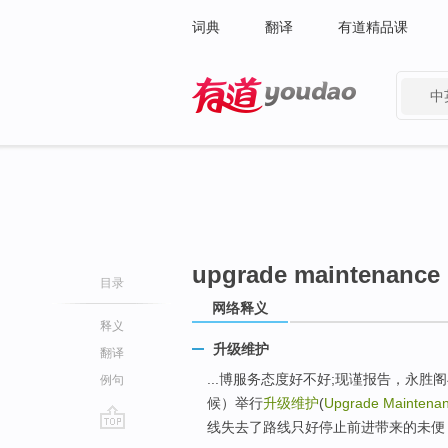
词典
翻译
有道精品课
中
有道 - 网易旗下搜索
upgrade maintenance
目录
网络释义
释义
升级维护
翻译
...博服务态度好不好;现谨报告，永胜阁与
例句
候）举行
升级维护
(
Upgrade Maintena
线失去了路线只好停止前进带来的未便
go