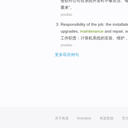
使软件公司
在
系统开发
时
不够灵活、
重
来”。
youdao
Responsibility
of
the
job
: the
installat
upgrades
,
maintenance
and
repair
,
s
工作职责
：
计算机
系统
的
安装
、
维护
youdao
更多双语例句
关于有道
Investors
有道智选
官