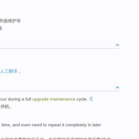
升级维护等
级
人工翻译
。
ccur
during
a
full
upgrade
maintenance
cycle.
生
停机
。
 time
, and
even
need to
repeat
it completely
in
later