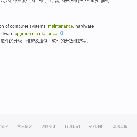
每次都在
做
重复性
的
工作
，在
后期
的
升级
维护
中
甚至
要
“推倒
ion
of
computer
systems
,
maintenance
,
hardware
oftware
upgrade
maintenance
.
，
硬件
的
升级
、维护
及
送修
，
软件
的
升级
维护等。
方博客
技术博客
诚聘英才
联系我们
站点地图
网络举报