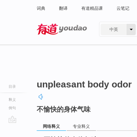
词典
翻译
有道精品课
云笔记
中英
有道 - 网易旗下搜索
unpleasant body odor
目录
释义
不愉快的身体气味
例句
网络释义
专业释义
go
top