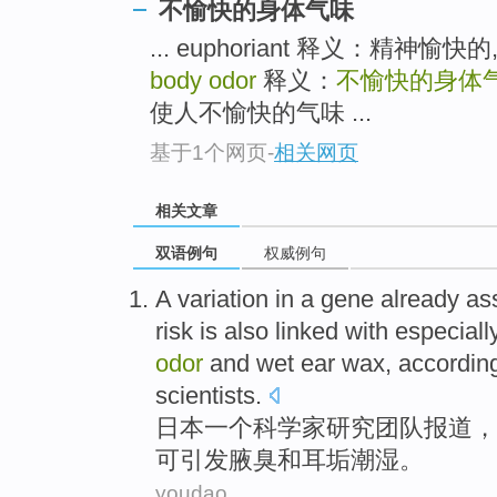
不愉快的身体气味
... euphoriant 释义：精神愉
body odor
释义：
不愉快的身体
使人不愉快的气味 ...
基于1个网页
-
相关网页
相关文章
双语例句
权威例句
A
variation in a
gene
already as
risk
is also
linked with especial
odor
and
wet
ear
wax
, accordin
scientists
.
日本
一个
科学家研究
团队
报道，
可引发
腋臭
和
耳垢
潮湿
。
youdao