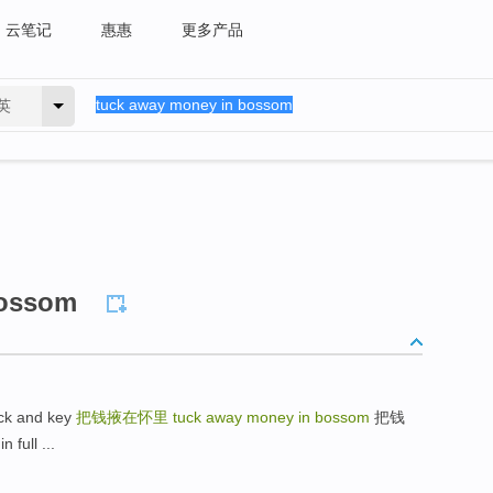
云笔记
惠惠
更多产品
英
bossom
k and key
把钱掖在怀里
tuck away money in bossom
把钱
full ...