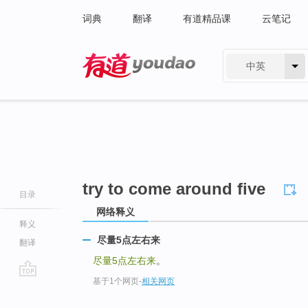
词典
翻译
有道精品课
云笔记
中英
有道 - 网易旗下搜索
try to come around five
目录
网络释义
释义
尽量5点左右来
翻译
尽量5点左右来
。
基于1个网页
-
相关网页
go
top