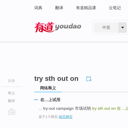
词典
翻译
有道精品课
云笔记
中英
有道 - 网易旗下搜索
try sth out on
目录
网络释义
释义
在…上试用
翻译
... try-out campaign 市场试销
try sth out on
在…
基于1个网页
-
相关网页
go
top