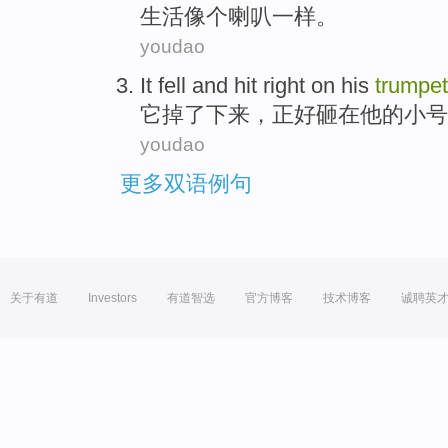
生活
像
个
喇叭一样
。
youdao
It
fell
and
hit
right
on
his
trumpet
它
掉了下来
，正好
砸
在
他
的小号
youdao
更多双语例句
关于有道
Investors
有道智选
官方博客
技术博客
诚聘英