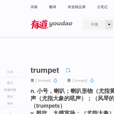
词典
翻译
有道精品课
云笔记
中英
有道 - 网易旗下搜索
trumpet
目录
英
[ˈtrʌmpɪt]
美
[ˈtrʌmpɪt]
释义
n. 小号，喇叭；喇叭形物（尤
权威词典
用法
声（尤指大象的吼声）；（风琴
例句
（trumpets）
v. 鼓吹，大肆宣扬；（尤指大象