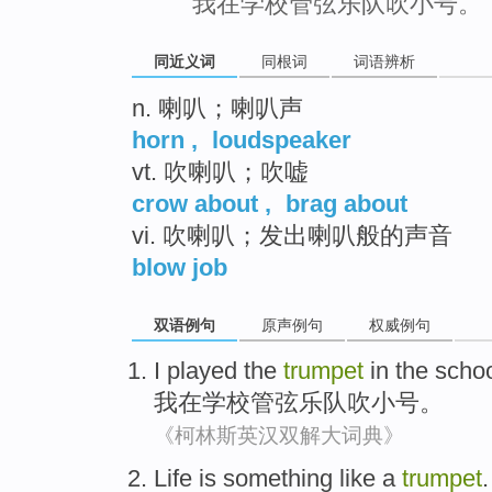
我在学校管弦乐队吹小号。
同近义词
同根词
词语辨析
n. 喇叭；喇叭声
horn
,
loudspeaker
vt. 吹喇叭；吹嘘
crow about
,
brag about
vi. 吹喇叭；发出喇叭般的声音
blow job
双语例句
原声例句
权威例句
I
played
the
trumpet
in
the
scho
我
在
学校
管弦乐队
吹
小号。
《柯林斯英汉双解大词典》
Life
is
something like
a
trumpet
.