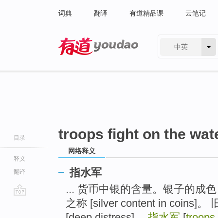
词典
翻译
有道精品课
云笔记
中英
有道 - 网易旗下搜索
troops fight on the wat
目录
网络释义
释义
指水军
翻译
... 货币中银的含量。银子的
之称 [silver content in 
go
top
[deep distress]。
指水军
[
troops 