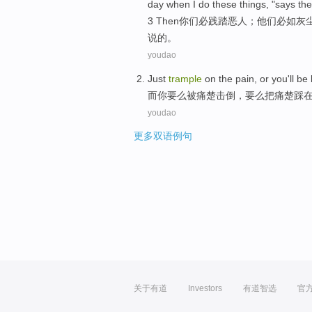
day when
I
do
these
things, "
says
the
3
Then
你们
必
践踏
恶人
；
他们
必
如灰
说
的。
youdao
Just
trample
on
the
pain
, or
you
'll
be
而
你
要么被
痛楚
击倒，要么把痛楚
踩
youdao
更多双语例句
关于有道
Investors
有道智选
官