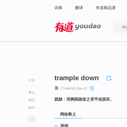
词典
翻译
有道精品课
中
有道 - 网易旗下搜索
trample down
目录
美
[ˈtræmpl daʊn]
释义
践踏：用脚踩踏使之变平或损坏。
用法
例句
网络释义
go
践踏