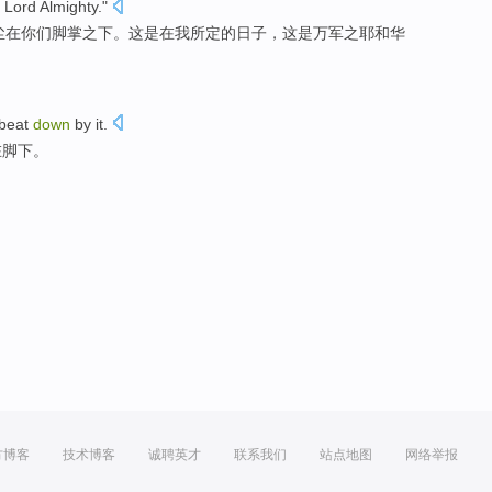
 Lord
Almighty
."
尘
在
你们
脚掌
之下
。
这
是在
我
所定
的
日子
，
这是万军之
耶和华
beat
down
by it.
在脚下。
方博客
技术博客
诚聘英才
联系我们
站点地图
网络举报