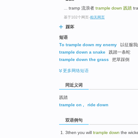
top
... tramp 流浪者
trample down
践踏
tr
基于102个网页
-
相关网页
踩坏
短语
To trample down my enemy
以征服我
trample down a snake
践踏一条蛇
trample down the grass
把草踩倒
更多
网络短语
同近义词
践踏
trample on
,
ride down
双语例句
3
then
you
will
trample
down
the wick