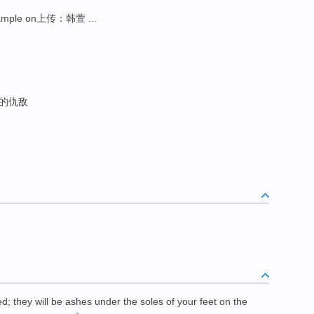
ample on上传：韩萱 ...
的仇敌
ed
;
they
will be
ashes
under
the
soles
of your feet
on
the