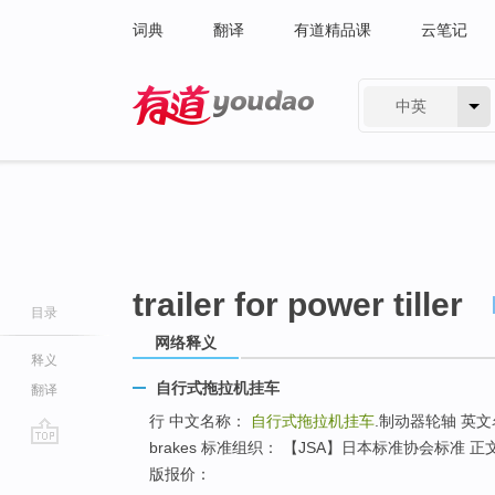
词典
翻译
有道精品课
云笔记
中英
有道 - 网易旗下搜索
trailer for power tiller
目录
网络释义
释义
自行式拖拉机挂车
翻译
行 中文名称：
自行式拖拉机挂车
.制动器轮轴 英
brakes 标准组织： 【JSA】日本标准协会标准 
go
版报价：
top