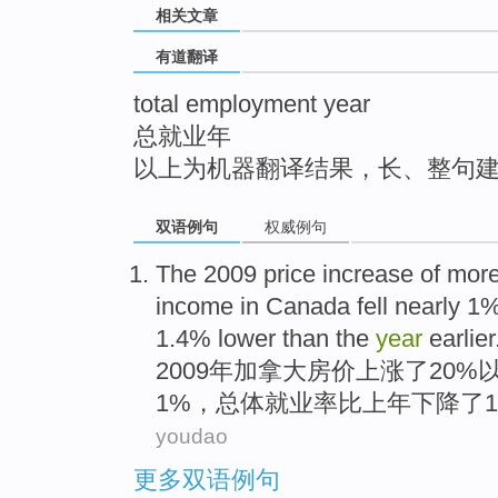
相关文章
top
有道翻译
total employment year
总就业年
以上为机器翻译结果，长、整句
双语例句
权威例句
The 2009
price
increase
of mor
income
in
Canada
fell
nearly
1%
1.4% lower
than
the
year
earlier
2009年
加拿大
房价
上涨
了20%
1%，
总体
就业率
比
上年
下降了1
youdao
更多双语例句