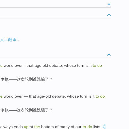
人工翻译
。
he
world over
- that age old debate,
whose turn is it
to
do
起
争执
——这次
轮到
谁
洗
碗了？
he
world over
— that
age-old
debate,
whose turn is it
to
do
起
争执
——这次
轮到
谁
洗
碗了？
always ends
up
at
the
bottom of many of our
to-
do
lists.