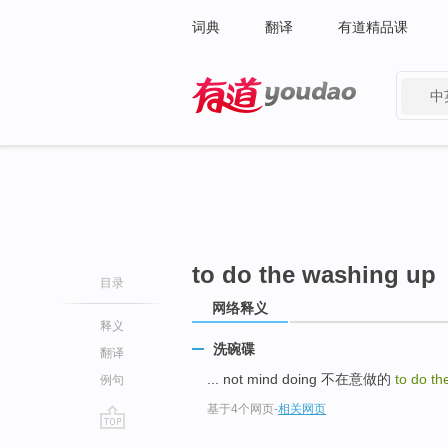
词典
翻译
有道精品课
中
有道 - 网易旗下搜索
to do the washing up
目录
网络释义
释义
洗碗碟
翻译
... not mind doing 不在意做的
to do th
例句
基于4个网页
-
相关网页
go