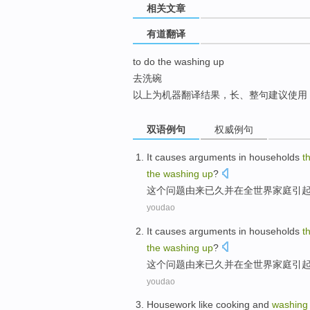
相关文章
top
有道翻译
to do the washing up
去洗碗
以上为机器翻译结果，长、整句建议使用
双语例句
权威例句
It
causes
arguments
in
households
t
the
washing
up
?
这个
问题由来已久并
在
全世界
家庭
引
youdao
It
causes
arguments
in
households
t
the
washing
up
?
这个
问题
由来已久
并
在
全世界
家庭
引
youdao
H
ousework like cooking and
washing