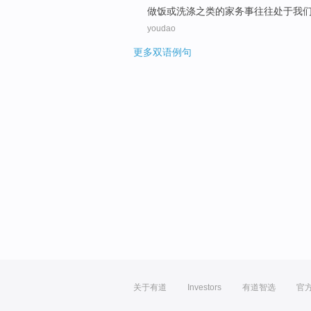
做
饭或洗涤之类的家务事往往处于我
youdao
更多双语例句
关于有道
Investors
有道智选
官