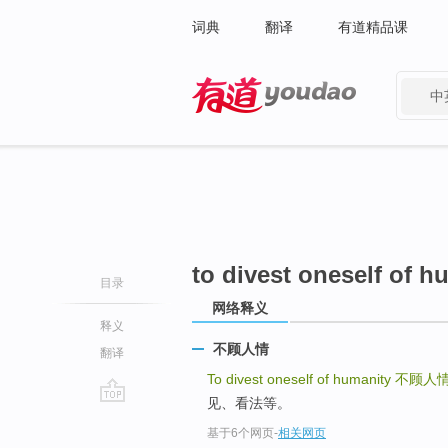
词典
翻译
有道精品课
中
有道 - 网易旗下搜索
to divest oneself of h
目录
网络释义
释义
不顾人情
翻译
To divest oneself of humanity
不顾人
见、看法等。
go
基于6个网页
-
相关网页
top