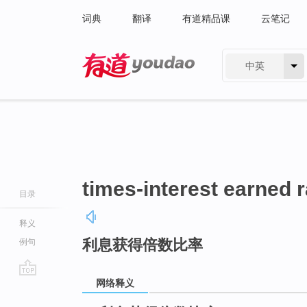
词典
翻译
有道精品课
云笔记
中英
有道 - 网易旗下搜索
times-interest earned r
目录
释义
利息获得倍数比率
例句
网络释义
go
top