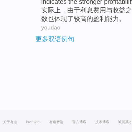
indicates the
stronger
profitabilit
实际上
，
由于
利息
费用
与
收益
之
数
也
体现
了
较高
的
盈利能力。
youdao
更多双语例句
关于有道
Investors
有道智选
官方博客
技术博客
诚聘英