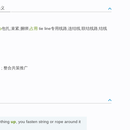
释义
up
包扎;束紧;捆绑;
占用
tie line专用线路;连结线;联结线路;结线
 ; 整合共策推广
thing
up
, you fasten string or rope around it
紧