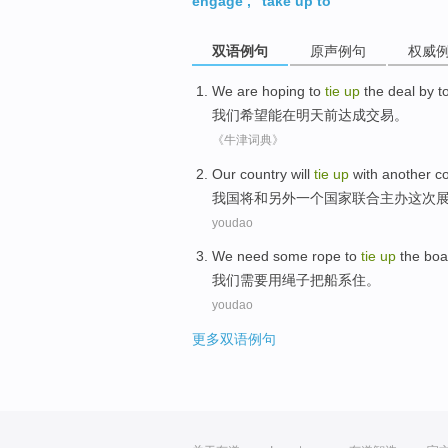
engage
,
take up to
双语例句
原声例句
权威
We
are
hoping
to
tie
up
the
deal
by
t
我们
希望
能
在
明天
前达成
交易
。
《牛津词典》
Our
country
will
tie
up
with
another
c
我国
将
和
另外一个
国家
联合
主办
这次
youdao
We
need
some rope
to
tie
up
the
boa
我们
需要
用
绳子
把
船
系
住。
youdao
更多双语例句