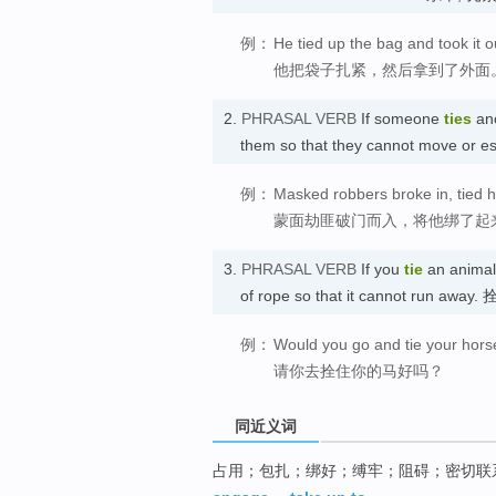
例：
He tied up the bag and took it o
他把袋子扎紧，然后拿到了外面
2.
PHRASAL VERB
If someone
ties
an
them so that they cannot move or
例：
Masked robbers broke in, tied 
蒙面劫匪破门而入，将他绑了起来
3.
PHRASAL VERB
If you
tie
an anima
of rope so that it cannot run away
例：
Would you go and tie your hors
请你去拴住你的马好吗？
同近义词
占用；包扎；绑好；缚牢；阻碍；密切联