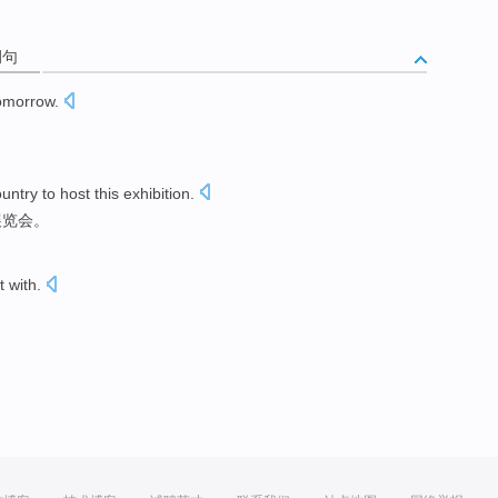
例句
omorrow
.
ountry
to host
this
exhibition
.
展览会。
t
with
.