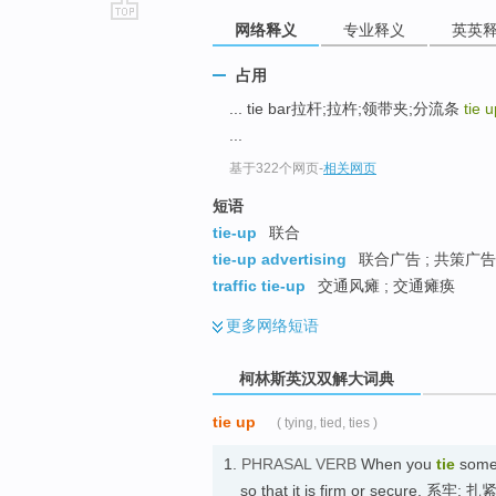
网络释义
专业释义
英英
go
top
占用
... tie bar拉杆;拉杵;领带夹;分流条
tie 
...
基于322个网页
-
相关网页
短语
tie-up
联合
tie-up advertising
联合广告 ; 共策广告
traffic tie-up
交通风瘫 ; 交通瘫痪
更多
网络短语
柯林斯英汉双解大词典
tie up
( tying, tied, ties )
1.
PHRASAL VERB
When you
tie
some
so that it is firm or secure. 系牢; 扎