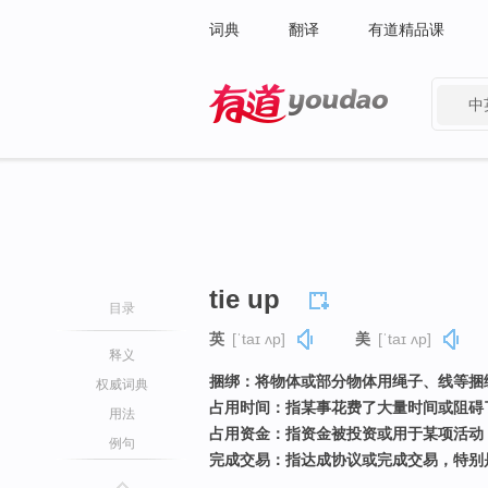
词典
翻译
有道精品课
中
有道 - 网易旗下搜索
tie up
目录
英
[ˈtaɪ ʌp]
美
[ˈtaɪ ʌp]
释义
捆绑：将物体或部分物体用绳子、线等捆
权威词典
占用时间：指某事花费了大量时间或阻碍
用法
占用资金：指资金被投资或用于某项活动
例句
完成交易：指达成协议或完成交易，特别