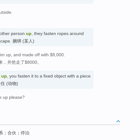
utside.
。
other person
up
, they fasten ropes around
 escape. 捆绑 (某人)
him up, and made off with $8,000.
，并抢走了$8000。
l
up
, you fasten it to a fixed object with a piece
. 拴住 (动物)
e up please?
系；合伙；停泊