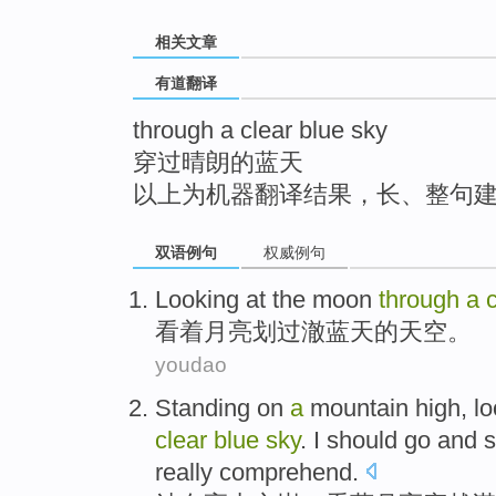
top
相关文章
有道翻译
through a clear blue sky
穿过晴朗的蓝天
以上为机器翻译结果，长、整句
双语例句
权威例句
Looking at
the moon
through
a
看着
月亮
划过澈
蓝天
的天空。
youdao
Standing
on
a
mountain high
,
lo
clear
blue
sky
.
I
should
go
and
s
really
comprehend.