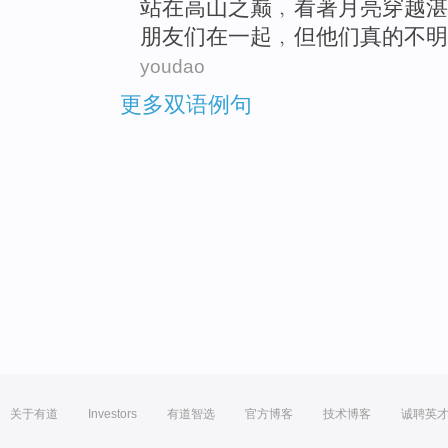
站
在
高山
之巅﹐
看
著
月亮
穿越
湛
朋友
们在一起﹐
但
他们
真的不
明
youdao
更多双语例句
关于有道
Investors
有道智选
官方博客
技术博客
诚聘英