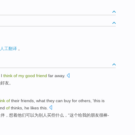
人工翻译
。
n
I
think
of
my
good
friend
far
away
.
的
好友
。
ink
of
their
friends
,
what
they
can
buy
for
others
, '
this
is
ond
of
thinks
, he likes this.
伙伴
，
想着
他们
可以
为
别人
买
些什么
，“
这个
给
我
的
朋友
很棒
-