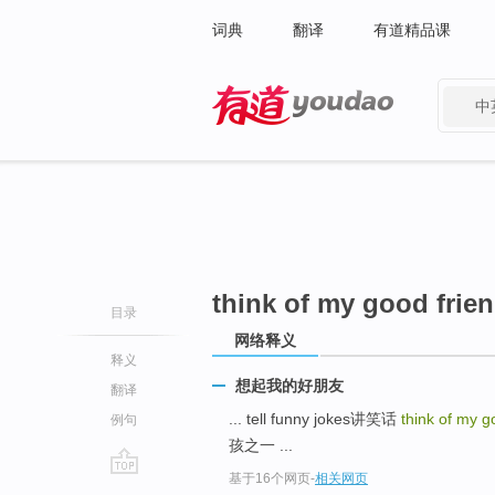
词典
翻译
有道精品课
中
有道 - 网易旗下搜索
think of my good frie
目录
网络释义
释义
想起我的好朋友
翻译
... tell funny jokes讲笑话
think of my g
例句
孩之一 ...
基于16个网页
-
相关网页
go