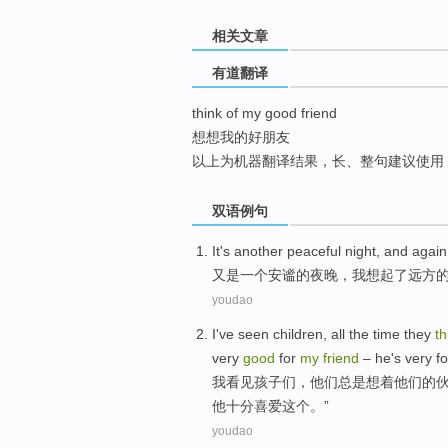
top
相关文章
有道翻译
think of my good friend
想想我的好朋友
以上为机器翻译结果，长、整句建议使用
双语例句
It's
another
peaceful
night
, and agai
又是一个
安谧
的
夜晚
，
我
想起
了远方
youdao
I
've seen
children
, all the time
they
th
very
good
for
my
friend
–
he
's very
f
我
看见
孩子们
，
他们
总是
想着
他们
的
他
十分
喜爱
这个。”
youdao