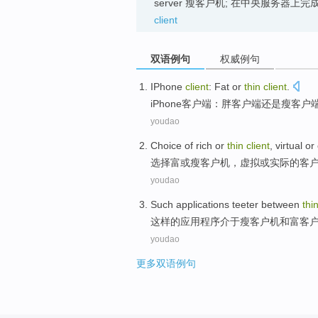
server 瘦客户机; 在中央服务器
client
双语例句
权威例句
IPhone
client
:
Fat
or
thin
client
.
iPhone
客户
端：
胖
客户端
还是
瘦
客户
youdao
Choice
of rich
or
thin
client
,
virtual
or 
选择
富
或
瘦
客户机
，
虚拟
或实际的客
youdao
Such
applications
teeter between
thi
这样
的
应用程序
介于
瘦
客户机
和
富
客
youdao
更多双语例句