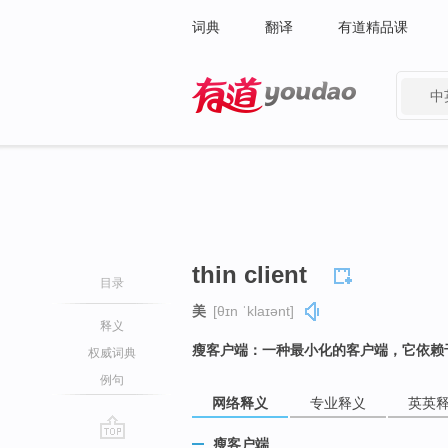
词典
翻译
有道精品课
中
有道 - 网易旗下搜索
thin client
目录
美
[θɪn ˈklaɪənt]
释义
瘦客户端：一种最小化的客户端，它依赖
权威词典
例句
网络释义
专业释义
英英
瘦客户端