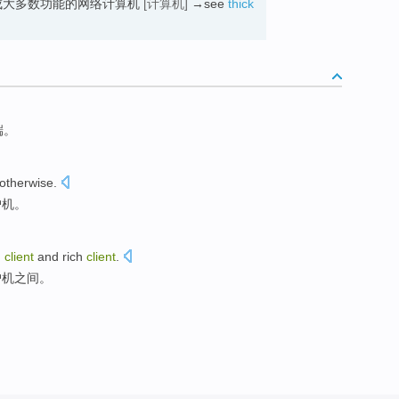
上完成大多数功能的网络计算机
[计算机]
→see
thick
端。
otherwise.
户机。
n
client
and
rich
client
.
户机之间。