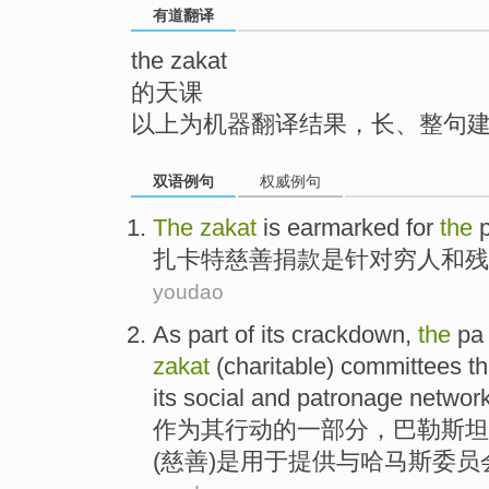
有道翻译
top
the zakat
的天课
以上为机器翻译结果，长、整句
双语例句
权威例句
The
zakat
is
earmarked for
the
p
扎
卡特
慈善捐款
是
针对
穷人
和
残
youdao
As
part
of
its
crackdown
,
the
pa
zakat
(
charitable
)
committees
th
its
social
and
patronage
networ
作为
其
行动
的
一部分
，
巴勒斯坦
(
慈善
)
是
用于
提供
与
哈马斯
委员