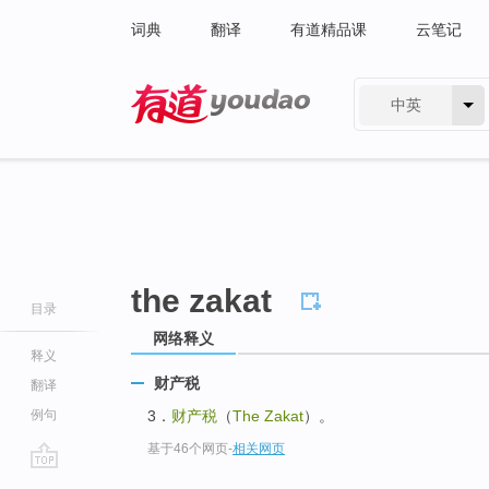
词典
翻译
有道精品课
云笔记
中英
有道 - 网易旗下搜索
the zakat
目录
网络释义
释义
财产税
翻译
例句
3．
财产税
（
The Zakat
）。
基于46个网页
-
相关网页
go