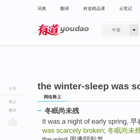
词典
翻译
有道精品课
云笔记
中英
有道 - 网易旗下搜索
the winter-sleep was s
目录
网络释义
释义
冬眠尚未残
翻译
It was a night of early spri
was scarcely broken
;
冬眠尚未
go
top
the wind 周遭阴影复， ..