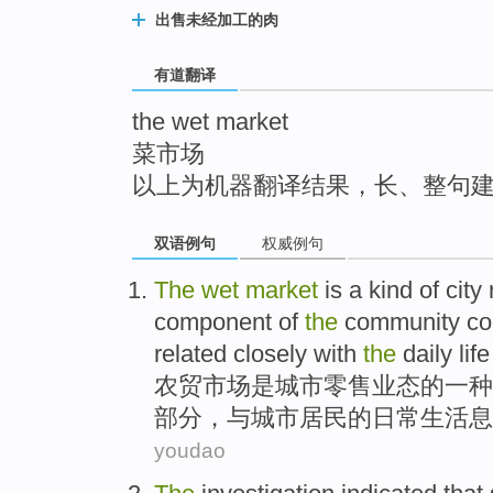
top
出售未经加工的肉
有道翻译
the wet market
菜市场
以上为机器翻译结果，长、整句
双语例句
权威例句
The
wet
market
is
a
kind
of
city
component
of
the
community
c
related
closely
with
the
daily
life
农贸
市场
是
城市
零售业态
的
一
种
部分
，与城市居民的
日常
生活
息
youdao