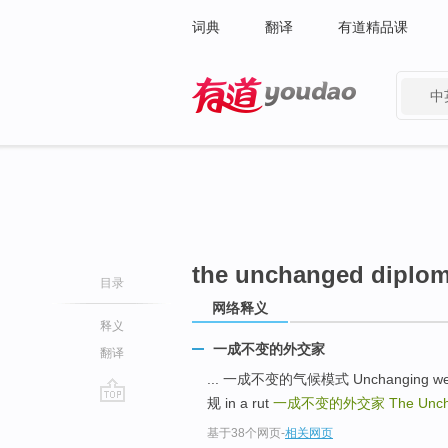
词典
翻译
有道精品课
中
有道 - 网易旗下搜索
the unchanged diplom
目录
网络释义
释义
一成不变的外交家
翻译
... 一成不变的气候模式 Unchanging weath
规 in a rut
一成不变的外交家
The Unch
go
基于38个网页
-
相关网页
top