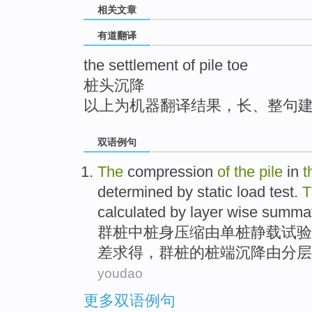
相关文章
top
有道翻译
the settlement of pile toe
桩头沉降
以上为机器翻译结果，长、整句
双语例句
The
compression
of
the
pile
in
t
determined
by
static
load
test
.
calculated
by
layer
wise summa
群
桩
中
桩身
压缩
由
单桩
静
载
试验
差求得，群桩的桩端沉降由
分层
youdao
更多双语例句