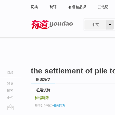
词典
翻译
有道精品课
云笔记
中英
有道 - 网易旗下搜索
the settlement of pile t
目录
网络释义
释义
桩端沉降
翻译
例句
桩端沉降
基于1个网页
-
相关网页
go