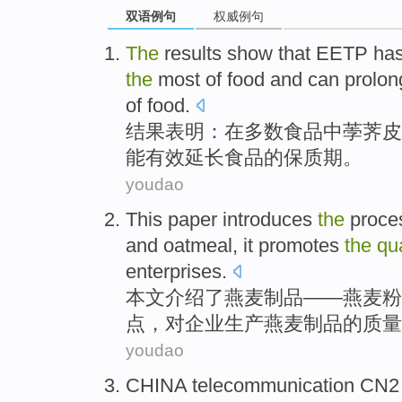
双语例句
权威例句
The
results
show that
EETP
ha
the
most
of
food
and
can
prolon
of
food
.
结果
表明
：
在
多数
食品
中
荸荠
皮
能
有效延长
食品
的
保质期
。
youdao
This paper
introduces
the
proce
and
oatmeal
, it promotes
the
qua
enterprises
.
本文
介绍
了
燕麦
制品
——燕麦
粉
点，对企业生产燕麦制品
的
质量
youdao
CHINA
telecommunication
CN2