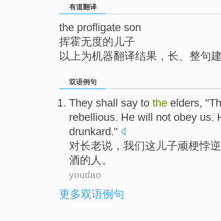
有道翻译
top
the profligate son
挥霍无度的儿子
以上为机器翻译结果，长、整句
双语例句
They shall
say
to
the
elders
, "
Th
rebellious
. He
will not
obey
us
. 
drunkard
."
对
长老
说
，
我们
这
儿子
顽梗
悖逆
酒
的
人。
youdao
更多双语例句