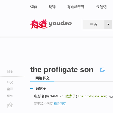
词典
翻译
有道精品课
云笔记
中英
有道 - 网易旗下搜索
the profligate son
目录
网络释义
释义
败家子
翻译
例句
电影名称(NAME)：
败家子
(
The profligate son
) 
基于32个网页
-
相关网页
go