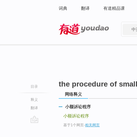
词典
翻译
有道精品课
中
有道 - 网易旗下搜索
the procedure of smal
目录
网络释义
释义
小额诉讼程序
翻译
小额诉讼程序
基于1个网页
-
相关网页
go
top