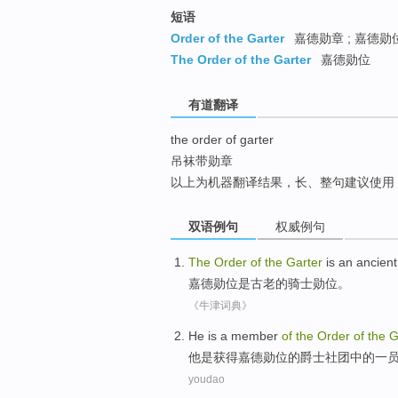
top
短语
Order of the Garter
嘉德勋章 ; 嘉德勋
The Order of the Garter
嘉德勋位
有道翻译
the order of garter
吊袜带勋章
以上为机器翻译结果，长、整句建议使用
双语例句
权威例句
The
Order
of
the
Garter
is
an
ancient
嘉德
勋位
是
古老
的
骑士
勋位。
《牛津词典》
He
is
a
member
of
the
Order
of
the
G
他
是
获得嘉德
勋位
的
爵士社团
中的
一
youdao