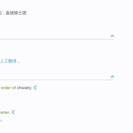
位 ; 嘉德骑士团
人工翻译
。
order
of
chivalry
.
arter
.
员
。