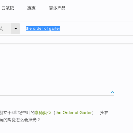
云笔记
惠惠
更多产品
英
创立于4世纪中叶的
嘉德勋位
（
the Order of Garter
），拴在
面的陶瓷怎么会掉光？