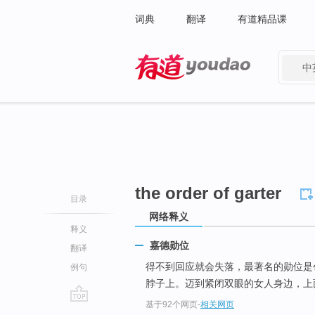
词典
翻译
有道精品课
中
有道 - 网易旗下搜索
the order of garter
目录
网络释义
释义
嘉德勋位
翻译
得不到回应就会失落，最著名的勋位是
例句
脖子上。迈到紧闭双眼的女人身边，上
基于92个网页
-
相关网页
go