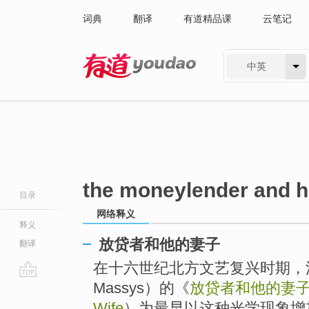
词典
翻译
有道精品课
云笔记
中英
有道 - 网易旗下搜索
the moneylender and h
目录
网络释义
释义
放贷者和他的妻子
翻译
在十六世纪北方文艺复兴时期，法国
Massys）的《
放贷者和他的妻
go
top
Wife
）为最早以这种光学现象增