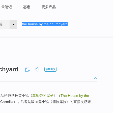
云笔记
惠惠
更多产品
英
chyard
添加释义
作品还包括长篇小说《
墓地旁的屋子
》（
The House by the
armilla），后者是吸血鬼小说《德拉库拉》的直接灵感来