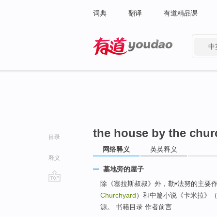
词典
翻译
有道精品课
中
有道 - 网易旗下搜索
the house by the chur
目录
网络释义
英英释义
释义
墓地旁的屋子
除《塞拉斯叔叔》外，勒•法努的主要
go
Churchyard
）和中篇小说《卡米拉》（C
top
源。 书籍目录 作者前言