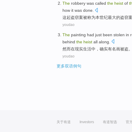
The
robbery
was
called
the
heist
of
t
how
it
was
done.
这起
盗窃案
被
称为
本世纪
最大
的
盗窃
youdao
The
painting
had
just
been
stolen
in
r
behind
the
heist
all along.
然而
在
现实
生活中
，确实
有
名画被盗
youdao
更多双语例句
关于有道
Investors
有道智选
官