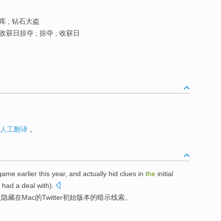
库 ; 钻石大盗
获日掠夺 ; 掠夺 ; 收获日
人工翻译
。
game
earlier
this year,
and
actually
hid
clues
in
the
initial
 had a deal with).
及
隐藏
在
Mac
的
Twitter
初始
版本
的
暗示线索
。