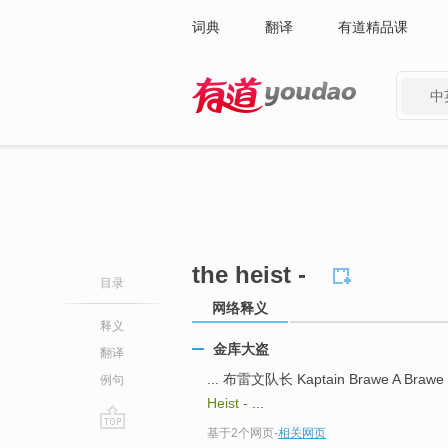
词典
翻译
有道精品课
中
有道 - 网易旗下搜索
the heist -
目录
网络释义
释义
金库大盗
翻译
... 布雷文队长 Kaptain Brawe A Bra
例句
Heist -
...
基于2个网页
-
相关网页
go