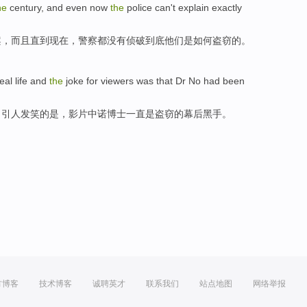
he
century
,
and
even
now
the
police
can
't
explain
exactly
案
，
而且
直到
现在
，
警察
都
没有
侦破
到底
他们是
如何
盗窃的。
eal
life
and
the
joke for viewers
was
that
Dr
No had
been
。引人发笑
的
是
，影片中诺
博士
一直是
盗窃的
幕后
黑手。
方博客
技术博客
诚聘英才
联系我们
站点地图
网络举报