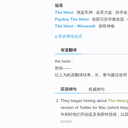
top
短语
The Heist
侠盗车神 ; 金库大盗 ; 掠夺金
Payday The Heist
收获日掠夺修改器 ; 收
The Heist - Minecraft
创世神偷
更多
网络短语
有道翻译
the heist -
抢劫——
以上为机器翻译结果，长、整句建议使用
双语例句
权威例句
They
began
hinting about
The
Heist
version
of
Twitter
for Mac (which they
年初
时
他们
开始
提及
海斯特
游戏
，
以
youdao