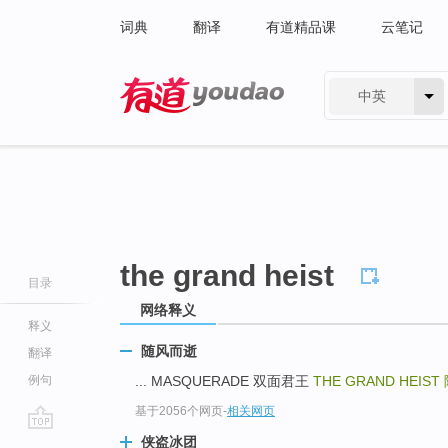
词典
翻译
有道精品课
云笔记
中英
有道 - 网易旗下搜索
the grand heist
目录
网络释义
释义
随风而逝
翻译
例句
... MASQUERADE 双面君王
THE GRAND HEIST
基于2056个网页
-
相关网页
go
侠盗冰团