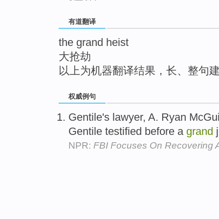
top
有道翻译
the grand heist
大抢劫
以上为机器翻译结果，长、整句
权威例句
Gentile's lawyer, A. Ryan McGu
Gentile testified before a
grand
j
NPR:
FBI Focuses On Recovering Ar