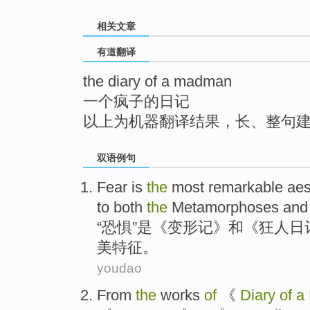
top
相关文章
有道翻译
the diary of a madman
一个疯子的日记
以上为机器翻译结果，长、整句
双语例句
Fear
is
the
most
remarkable
aes
to
both
the
Metamorphoses
and
“
恐惧
”
是
《变形记》
和
《
狂人
日
美
特征
。
youdao
From
the
works
of
《
Diary
of
a