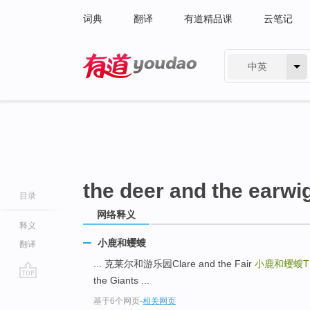
词典
翻译
有道精品课
云笔记
中英
有道 - 网易旗下搜索
the deer and the earwi
目录
网络释义
释义
小鹿和蠼螋
翻译
... 克莱尔和游乐园Clare and the Fair
小鹿和蠼螋The 
the Giants ...
go
基于6个网页
-
相关网页
top