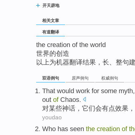
top
开天辟地
相关文章
有道翻译
the creation of the world
世界的创造
以上为机器翻译结果，长、整句
双语例句
原声例句
权威例句
That
would
work
for
some
myth
out
of
Chaos
.
对
某些
神话
，它们
会
有点
效果
，
youdao
Who
has seen
the
creation
of
t