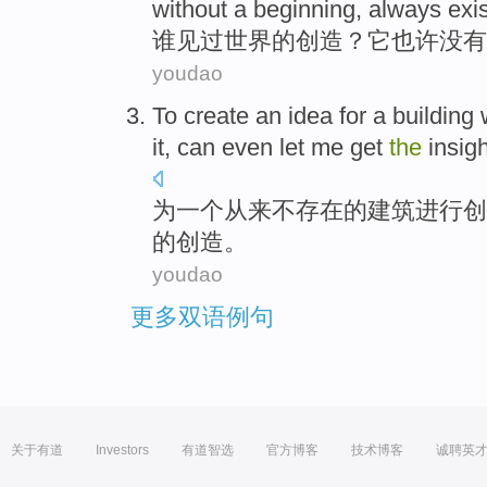
without
a
beginning
,
always
exi
谁
见
过
世界
的
创造
？
它
也许
没有
youdao
To
create
an
idea
for
a
building
it,
can
even
let
me
get
the
insig
为
一个
从来不
存在
的
建筑
进行
创
的
创造
。
youdao
更多双语例句
关于有道
Investors
有道智选
官方博客
技术博客
诚聘英