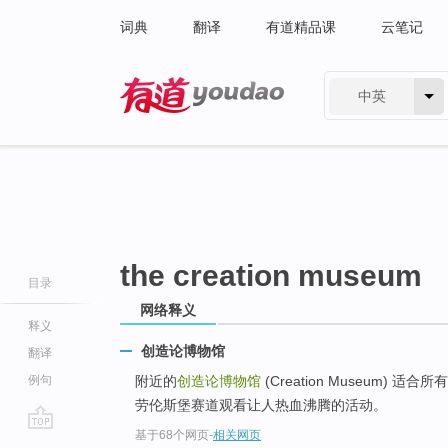
词典
翻译
有道精品课
云笔记
中英
有道 - 网易旗下搜索
the creation museum
目录
网络释义
释义
创造论博物馆
翻译
例句
附近的
创造论博物馆
(Creation Museum
劳伦斯堡赛道观看让人热血沸腾的活动。
基于68个网页
-
相关网页
go