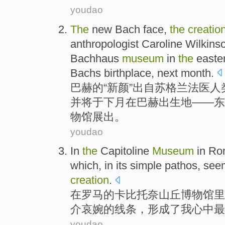
youdao
The
new
Bach
face,
the
creatio
anthropologist
Caroline
Wilkins
Bachhaus
museum
in
the
easte
Bachs
birthplace
,
next
month.
巴赫
的
“新颜”出自
苏格兰
法医
人
并
将
于
下月
在
巴赫
出生地
——东
物馆
展出
。
youdao
In
the
Capitoline
Museum
in
Ro
which, in
its
simple
pathos
, see
creation
.
在
罗马
的卡比
托
奈山丘
博物馆里
介
哀婉
的线条，形成了
我
心中
最
youdao