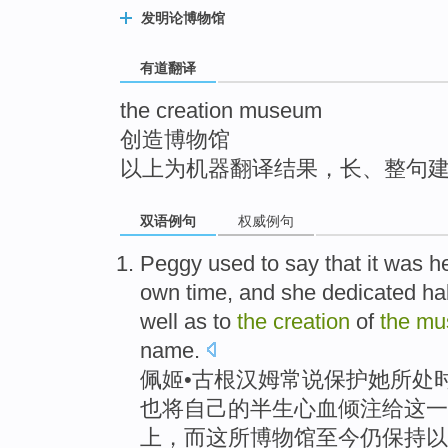
top
发明论博物馆
有道翻译
the creation museum
创造博物馆
以上为机器翻译结果，长、整句
双语例句
权威例句
Peggy
used to
say that
it
was
h
own
time
, and
she
dedicated
ha
well
as to
the
creation
of
the
mu
name
.
佩
姬•古根汉姆
常
说
保护
她
所处
也
将
自己
的
半生
心血倾注
给
这
一
上，而
这
所博物馆
至今仍
保持以