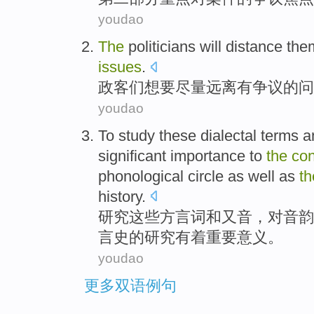
youdao
The
politicians
will
distance the
issues
.
政客
们想
要
尽量
远离
有争议
的
问
youdao
To
study
these
dialectal
terms
a
significant
importance
to
the
con
phonological
circle
as well as
th
history.
研究
这些
方言
词
和
又音，对
音韵
言史的
研究
有着
重要
意义
。
youdao
更多双语例句